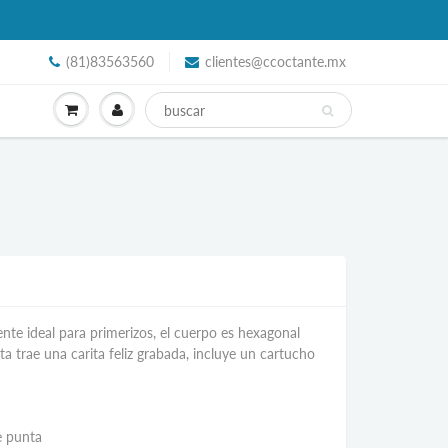
(81)83563560
clientes@ccoctante.mx
te ideal para primerizos, el cuerpo es hexagonal
ta trae una carita feliz grabada, incluye un cartucho
e punta