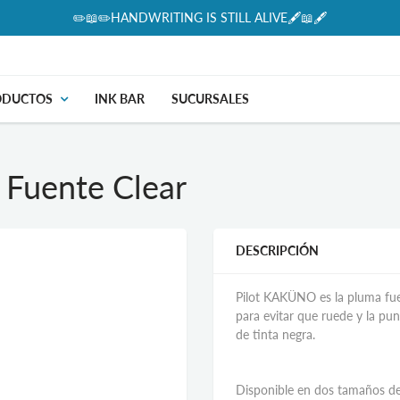
✏️📖✏️HANDWRITING IS STILL ALIVE🖋📖🖋
ODUCTOS
INK BAR
SUCURSALES
Fuente Clear
DESCRIPCIÓN
Pilot KAKÜNO es la pluma fuen
para evitar que ruede y la pun
de tinta negra.
Disponible en dos tamaños d