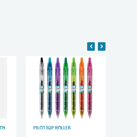
HOS
PILOT B2P ROLLER
PILOT 