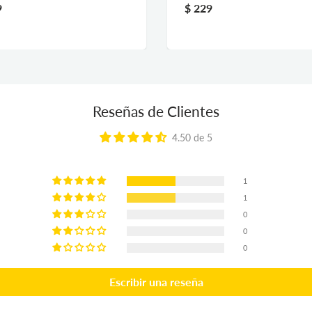
9
$ 229
Reseñas de Clientes
4.50 de 5
1
1
0
0
0
Escribir una reseña