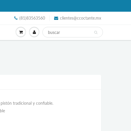
(81)83563560
clientes@ccoctante.mx
istón tradicional y confiable.
able