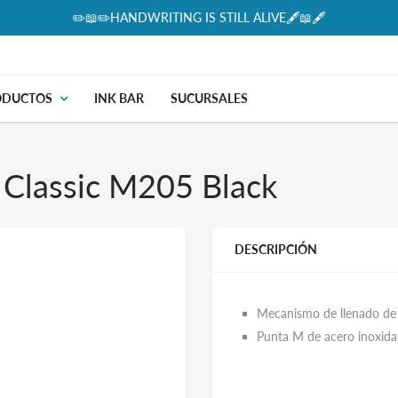
✏️📖✏️HANDWRITING IS STILL ALIVE🖋📖🖋
ODUCTOS
INK BAR
SUCURSALES
 Classic M205 Black
DESCRIPCIÓN
Mecanismo de llenado de p
Punta M de acero inoxid