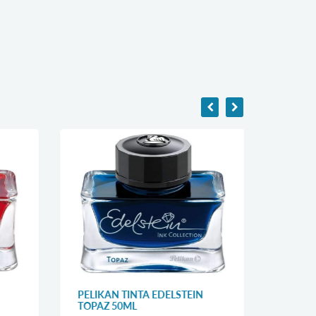
PELIKAN TINTA EDELSTEIN
PELIK
TOPAZ 50ML
HIGHL