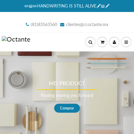
✏️📖✏️HANDWRITING IS STILL ALIVE🖋📖🖋
(81)83563560
clientes@ccoctante.mx
MD PRODUCT
Pausing moving you forward
Comprar