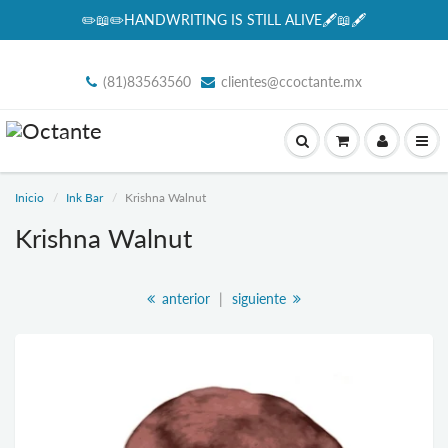
✏️📖✏️HANDWRITING IS STILL ALIVE🖋📖🖋
(81)83563560
clientes@ccoctante.mx
Inicio
Ink Bar
Krishna Walnut
Krishna Walnut
anterior
|
siguiente