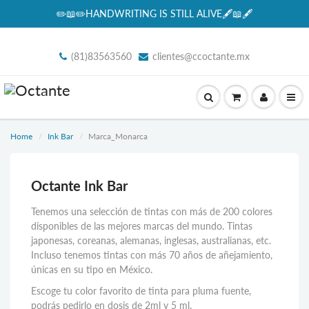
✏️📖✏️HANDWRITING IS STILL ALIVE🖋📖🖋
(81)83563560
clientes@ccoctante.mx
Home
Ink Bar
Marca_Monarca
Octante Ink Bar
Tenemos una selección de tintas con más de 200 colores
disponibles de las mejores marcas del mundo. Tintas
japonesas, coreanas, alemanas, inglesas, australianas, etc.
Incluso tenemos tintas con más 70 años de añejamiento,
únicas en su tipo en México.
Escoge tu color favorito de tinta para pluma fuente,
podrás pedirlo en dosis de 2ml y 5 ml.